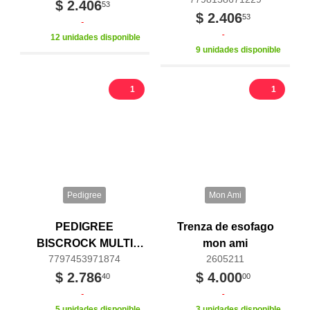
FRUTALES100G
$ 2.406
53
$ 2.406
53
12 unidades disponible
9 unidades disponible
1
1
Pedigree
Mon Ami
PEDIGREE
Trenza de esofago
BISCROCK MULTI
mon ami
7797453971874
2605211
X100G
$ 2.786
$ 4.000
40
00
5 unidades disponible
3 unidades disponible