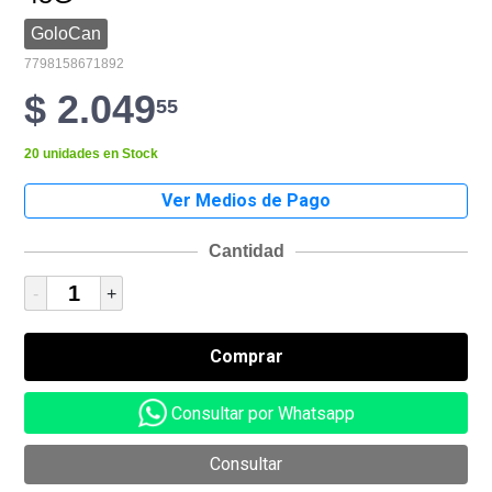
GoloCan
7798158671892
$ 2.049
55
20 unidades en Stock
Cantidad
-
+
Consultar por Whatsapp