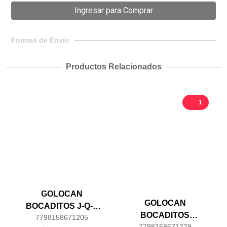
Formas de Envío
Productos Relacionados
1
GOLOCAN
GOLOCAN
BOCADITOS J-Q-E
BOCADITOS
7798158671205
(MIX)100G
7798158671229