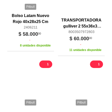
Pitbull
Bolso Latam Nuevo
TRANSPORTADORA
Rojo 40x28x25 Cm
gulliver 2 55x36x35
2406211
8003507972803
Gris
$ 58.000
00
$ 60.000
00
8 unidades disponible
11 unidades disponible
1
1
Pitbull
Pitbull