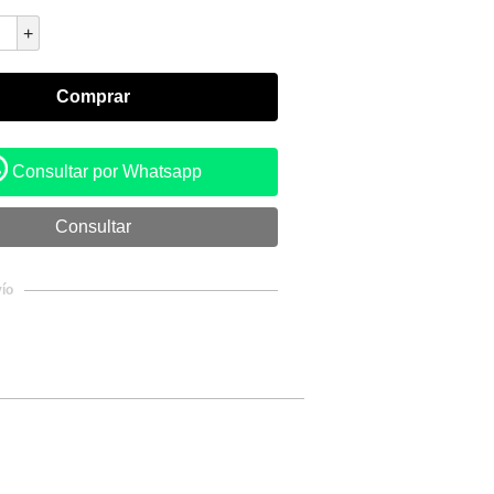
+
Consultar por Whatsapp
ío