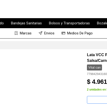
edo
Bandejas Sanitarias
Bolsos y Transportadoras
Bozal
Marcas
Envios
Medios De Pago
Lata VCC P
Salsa/Car
Vital can
779842943160
$ 4.961
2 unidades en