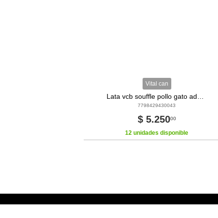
Vital can
Lata vcb souffle pollo gato adulto 340 gramos
7798429430043
$ 5.250
00
12 unidades disponible
Venta Telefónica