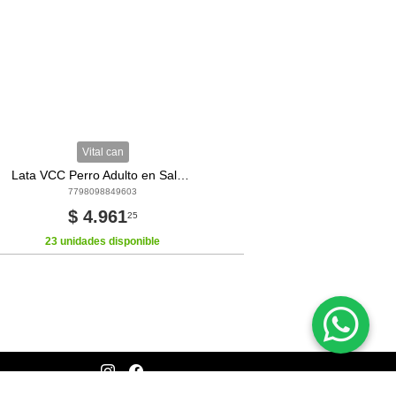
Vital can
Lata VCC Perro Adulto en Salsa/Carne 340 gramos
7798098849603
$ 4.961
25
23 unidades disponible