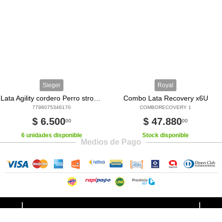
Sieger
Royal
Lata Agility cordero Perro strong Heart 340 Grs.
Combo Lata Recovery x6U
7798075346170
COMBORECOVERY 1
$ 6.500
$ 47.880
00
00
6 unidades disponible
Stock disponible
Medios de Pago