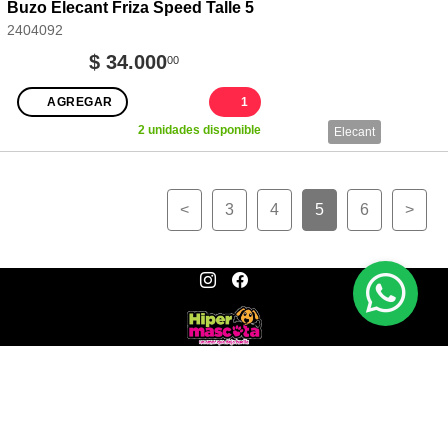
Buzo Elecant Friza Speed Talle 5
2404092
$ 34.000
00
AGREGAR
1
2 unidades disponible
Elecant
<
3
4
5
6
>
© Copyright
Todos Los Derechos Reservados.