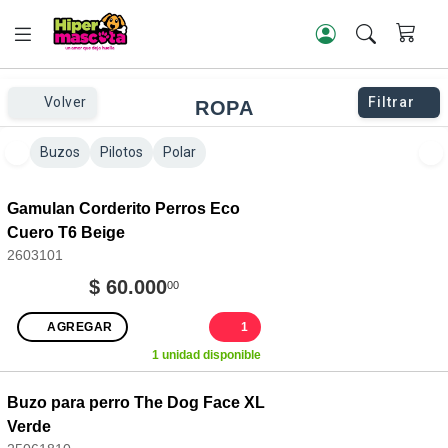
Volver
Filtrar
ROPA
Buzos
Pilotos
Polar
Gamulan Corderito Perros Eco
Cuero T6 Beige
2603101
$ 60.000
00
AGREGAR
1
1 unidad disponible
Buzo para perro The Dog Face XL
Verde