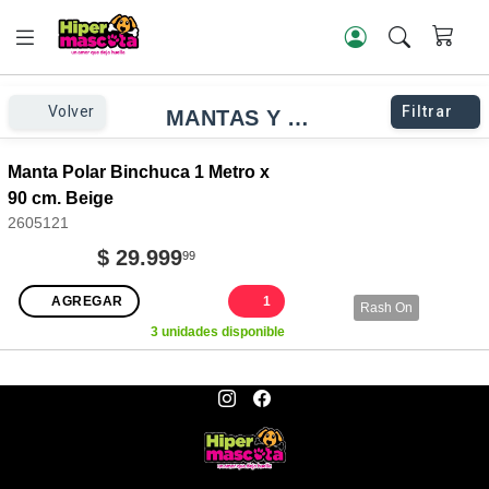
Volver
Filtrar
MANTAS Y ABRIGOS
Manta Polar Binchuca 1 Metro x
90 cm. Beige
2605121
$ 29.999
99
AGREGAR
1
Rash On
3 unidades disponible